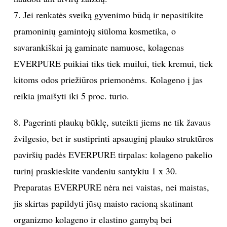
7. Jei renkatės sveiką gyvenimo būdą ir nepasitikite
pramoninių gamintojų siūloma kosmetika, o
savarankiškai ją gaminate namuose, kolagenas
EVERPURE puikiai tiks tiek muilui, tiek kremui, tiek
kitoms odos priežiūros priemonėms. Kolageno į jas
reikia įmaišyti iki 5 proc. tūrio.
8. Pagerinti plaukų būklę, suteikti jiems ne tik žavaus
žvilgesio, bet ir sustiprinti apsauginį plauko struktūros
paviršių padės EVERPURE tirpalas: kolageno pakelio
turinį praskieskite vandeniu santykiu 1 x 30.
Preparatas EVERPURE nėra nei vaistas, nei maistas,
jis skirtas papildyti jūsų maisto racioną skatinant
organizmo kolageno ir elastino gamybą bei