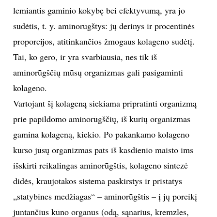
lemiantis gaminio kokybę bei efektyvumą, yra jo
sudėtis, t. y. aminorūgštys: jų derinys ir procentinės
proporcijos, atitinkančios žmogaus kolageno sudėtį.
Tai, ko gero, ir yra svarbiausia, nes tik iš
aminorūgščių mūsų organizmas gali pasigaminti
kolageno.
Vartojant šį kolageną siekiama pripratinti organizmą
prie papildomo aminorūgščių, iš kurių organizmas
gamina kolageną, kiekio. Po pakankamo kolageno
kurso jūsų organizmas pats iš kasdienio maisto ims
išskirti reikalingas aminorūgštis, kolageno sintezė
didės, kraujotakos sistema paskirstys ir pristatys
„statybines medžiagas“ – aminorūgštis – į jų poreikį
juntančius kūno organus (odą, sąnarius, kremzles,