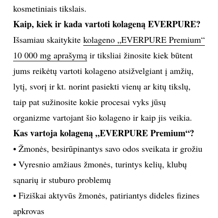
kosmetiniais tikslais.
Kaip, kiek ir kada vartoti kolageną EVERPURE?
Išsamiau skaitykite
kolageno „EVERPURE Premium“
10 000 mg aprašymą
ir tiksliai žinosite kiek būtent
jums reikėtų vartoti kolageno atsižvelgiant į amžių,
lytį, svorį ir kt. norint pasiekti vienų ar kitų tikslų,
taip pat sužinosite kokie procesai vyks jūsų
organizme vartojant šio kolageno ir kaip jis veikia.
Kas vartoja kolageną „EVERPURE Premium“?
• Žmonės, besirūpinantys savo odos sveikata ir grožiu
• Vyresnio amžiaus žmonės, turintys kelių, klubų
sąnarių ir stuburo problemų
• Fiziškai aktyvūs žmonės, patiriantys dideles fizines
apkrovas