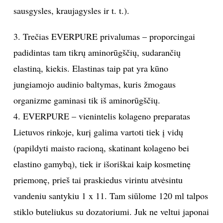
sausgysles, kraujagysles ir t. t.).
3. Trečias EVERPURE privalumas – proporcingai
padidintas tam tikrų aminorūgščių, sudarančių
elastiną, kiekis. Elastinas taip pat yra kūno
jungiamojo audinio baltymas, kuris žmogaus
organizme gaminasi tik iš aminorūgščių.
4. EVERPURE – vienintelis kolageno preparatas
Lietuvos rinkoje, kurį galima vartoti tiek į vidų
(papildyti maisto racioną, skatinant kolageno bei
elastino gamybą), tiek ir išoriškai kaip kosmetinę
priemonę, prieš tai praskiedus virintu atvėsintu
vandeniu santykiu 1 x 11. Tam siūlome 120 ml talpos
stiklo buteliukus su dozatoriumi. Juk ne veltui japonai