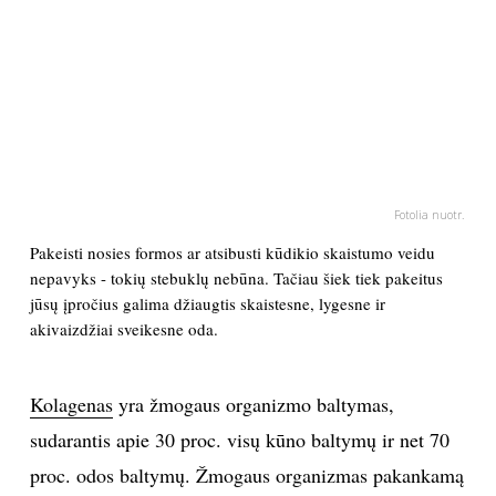
PSICHOLOGIJA
HOROSKOPAI
ASTROLOGIJA
Fotolia nuotr.
POLITIKA
Pakeisti nosies formos ar atsibusti kūdikio skaistumo veidu
nepavyks - tokių stebuklų nebūna. Tačiau šiek tiek pakeitus
KULTŪRA
jūsų įpročius galima džiaugtis skaistesne, lygesne ir
akivaizdžiai sveikesne oda.
LAISVALAIKIS
Kolagenas
yra žmogaus organizmo baltymas,
KINAS
sudarantis apie 30 proc. visų kūno baltymų ir net 70
MUZIKA
proc. odos baltymų. Žmogaus organizmas pakankamą