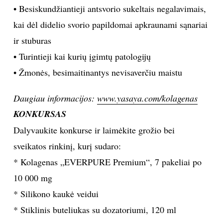
• Besiskundžiantieji antsvorio sukeltais negalavimais,
kai dėl didelio svorio papildomai apkraunami sąnariai
ir stuburas
• Turintieji kai kurių įgimtų patologijų
• Žmonės, besimaitinantys nevisaverčiu maistu
Daugiau informacijos:
www.yasaya.com/kolagenas
KONKURSAS
Dalyvaukite konkurse ir laimėkite grožio bei
sveikatos rinkinį, kurį sudaro:
* Kolagenas „EVERPURE Premium“, 7 pakeliai po
10 000 mg
* Silikono kaukė veidui
* Stiklinis buteliukas su dozatoriumi, 120 ml