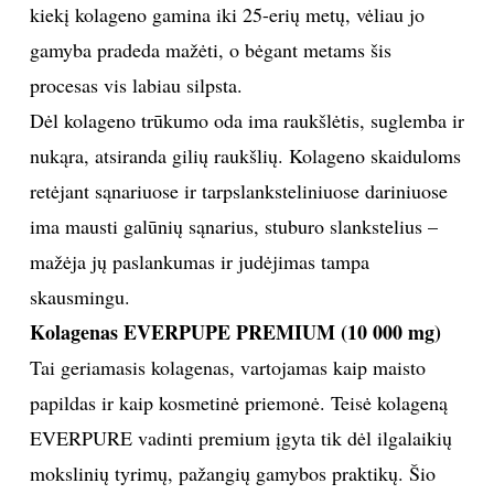
kiekį kolageno gamina iki 25-erių metų, vėliau jo
TEATRAS
gamyba pradeda mažėti, o bėgant metams šis
procesas vis labiau silpsta.
SPORTAS
Dėl kolageno trūkumo oda ima raukšlėtis, suglemba ir
nukąra, atsiranda gilių raukšlių. Kolageno skaiduloms
FOTOGRAFIJA
retėjant sąnariuose ir tarpslanksteliniuose dariniuose
MENAS
ima mausti galūnių sąnarius, stuburo slankstelius –
mažėja jų paslankumas ir judėjimas tampa
ORAI
skausmingu.
Kolagenas EVERPUPE PREMIUM (10 000 mg)
ĮDOMYBĖS
Tai geriamasis kolagenas, vartojamas kaip maisto
papildas ir kaip kosmetinė priemonė. Teisė kolageną
ISTORIJA
EVERPURE vadinti premium įgyta tik dėl ilgalaikių
KNYGOS
mokslinių tyrimų, pažangių gamybos praktikų. Šio