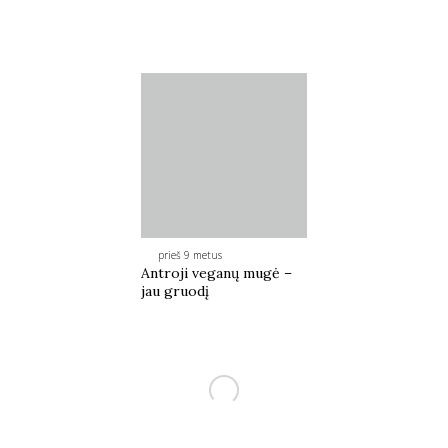
prieš 9 metus
Antroji veganų mugė –
jau gruodį