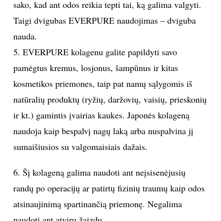
sako, kad ant odos reikia tepti tai, ką galima valgyti.
Taigi dvigubas EVERPURE naudojimas – dviguba
nauda.
5. EVERPURE kolagenu galite papildyti savo
pamėgtus kremus, losjonus, šampūnus ir kitas
kosmetikos priemones, taip pat namų sąlygomis iš
natūralių produktų (ryžių, daržovių, vaisių, prieskonių
ir kt.) gamintis įvairias kaukes. Japonės kolageną
naudoja kaip bespalvį nagų laką arba nuspalvina jį
sumaišiusios su valgomaisiais dažais.
6. Šį kolageną galima naudoti ant neįsisenėjusių
randų po operacijų ar patirtų fizinių traumų kaip odos
atsinaujinimą spartinančią priemonę. Negalima
naudoti ant atvirų žaizdų.