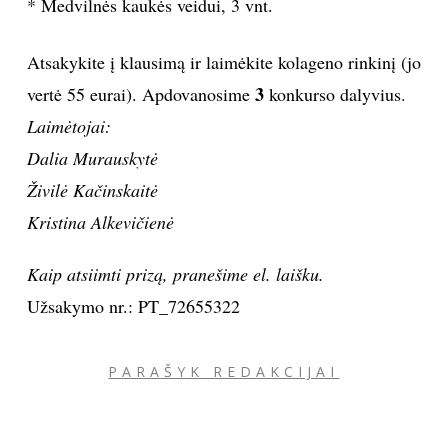
* Medvilnės kaukės veidui, 3 vnt.
Atsakykite į klausimą ir laimėkite kolageno rinkinį (jo
3
vertė 55 eurai). Apdovanosime
konkurso dalyvius.
Laimėtojai:
Dalia Murauskytė
Živilė Kačinskaitė
Kristina Alkevičienė
Kaip atsiimti prizą, pranešime el. laišku.
Užsakymo nr.: PT_72655322
PARAŠYK REDAKCIJAI