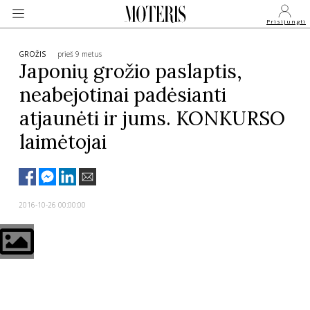
Prisijungti
GROŽIS
prieš 9 metus
Japonių grožio paslaptis,
neabejotinai padėsianti
VEIDAI
atjaunėti ir jums. KONKURSO
laimėtojai
MONARCHIJA
MADA
2016-10-26 00:00:00
GROŽIS
SVEIKATA
APIE MANE