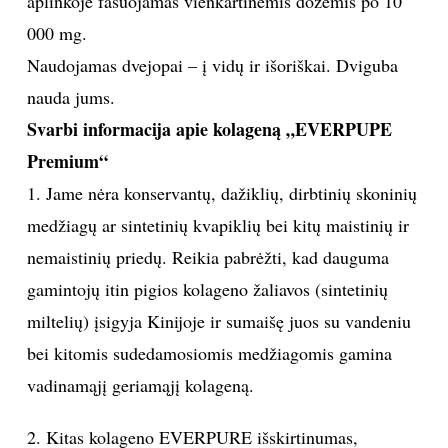
aplinkoje fasuojamas vienkartinėmis dozėmis po 10
000 mg.
Sekite mus:
Naudojamas dvejopai – į vidų ir išoriškai. Dviguba
nauda jums.
Svarbi informacija apie kolageną „EVERPUPE
PRENUMERUOK
Premium“
1. Jame nėra konservantų, dažiklių, dirbtinių skoninių
medžiagų ar sintetinių kvapiklių bei kitų maistinių ir
NAUJIENLAIŠKĮ
nemaistinių priedų. Reikia pabrėžti, kad dauguma
gamintojų itin pigios kolageno žaliavos (sintetinių
miltelių) įsigyja Kinijoje ir sumaišę juos su vandeniu
Prenumeruodami portalą,
bei kitomis sudedamosiomis medžiagomis gamina
Jūs sutinkate su
taisyklėmis
vadinamąjį geriamąjį kolageną.
2. Kitas kolageno EVERPURE išskirtinumas,