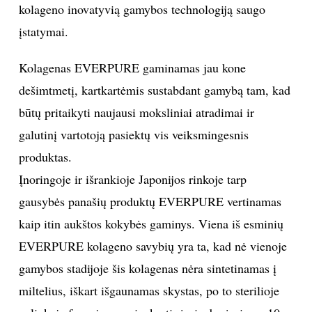
kolageno inovatyvią gamybos technologiją saugo
INTERJERAS
įstatymai.
NAMAI
Kolagenas EVERPURE gaminamas jau kone
dešimtmetį, kartkartėmis sustabdant gamybą tam, kad
VIRTUVĖ
būtų pritaikyti naujausi moksliniai atradimai ir
galutinį vartotoją pasiektų vis veiksmingesnis
RECEPTAI
produktas.
Įnoringoje ir išrankioje Japonijos rinkoje tarp
VAIKAI
gausybės panašių produktų EVERPURE vertinamas
NELAIMĖS
kaip itin aukštos kokybės gaminys. Viena iš esminių
EVERPURE kolageno savybių yra ta, kad nė vienoje
KONTAKTAI
gamybos stadijoje šis kolagenas nėra sintetinamas į
miltelius, iškart išgaunamas skystas, po to sterilioje
PRIVATUMO POLITIKA