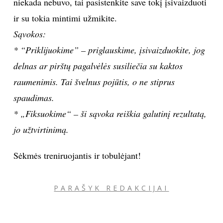
niekada nebuvo, tai pasistenkite save tokį įsivaizduoti
ir su tokia mintimi užmikite.
Sąvokos:
* “Priklijuokime” – priglauskime, įsivaizduokite, jog
delnas ar pirštų pagalvėlės susiliečia su kaktos
raumenimis. Tai švelnus pojūtis, o ne stiprus
spaudimas.
* „Fiksuokime“ – ši sąvoka reiškia galutinį rezultatą,
jo užtvirtinimą.
Sėkmės treniruojantis ir tobulėjant!
PARAŠYK REDAKCIJAI