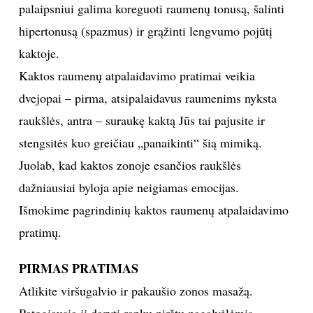
palaipsniui galima koreguoti raumenų tonusą, šalinti
hipertonusą (spazmus) ir grąžinti lengvumo pojūtį
kaktoje.
Kaktos raumenų atpalaidavimo pratimai veikia
dvejopai – pirma, atsipalaidavus raumenims nyksta
raukšlės, antra – suraukę kaktą Jūs tai pajusite ir
stengsitės kuo greičiau „panaikinti“ šią mimiką.
Juolab, kad kaktos zonoje esančios raukšlės
dažniausiai byloja apie neigiamas emocijas.
Išmokime pagrindinių kaktos raumenų atpalaidavimo
pratimų.
PIRMAS PRATIMAS
Atlikite viršugalvio ir pakaušio zonos masažą.
Patogiausia jį daryti rankų pirštų pagalvėlėmis,