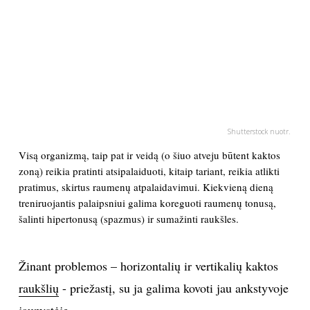
PSICHOLOGIJA
HOROSKOPAI
ASTROLOGIJA
Shutterstock nuotr.
POLITIKA
Visą organizmą, taip pat ir veidą (o šiuo atveju būtent kaktos
zoną) reikia pratinti atsipalaiduoti, kitaip tariant, reikia atlikti
KULTŪRA
pratimus, skirtus raumenų atpalaidavimui. Kiekvieną dieną
treniruojantis palaipsniui galima koreguoti raumenų tonusą,
LAISVALAIKIS
šalinti hipertonusą (spazmus) ir sumažinti raukšles.
KINAS
Žinant problemos – horizontalių ir vertikalių kaktos
raukšlių
- priežastį, su ja galima kovoti jau ankstyvoje
MUZIKA
jaunystėje.