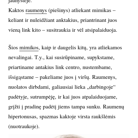
Kaktos
raumenys
(piešinys) atliekant mimikas –
TEATRAS
keliant ir nuleidžiant anktakius, priantrinant juos
SPORTAS
vieną link kito – susitraukia ir vėl atsipalaiduoja.
FOTOGRAFIJA
Šios
mimikos
, kaip ir daugelis kitų, yra atliekamos
nevalingai. T.y., kai susirūpiname, supykstame,
MENAS
priartiname antakius link centro, nustembame,
išsigąstame – pakeliame juos į viršų. Raumenys,
ORAI
nuolatos dirbdami, galiausiai lieka „darbingoje“
padėtyje, sutrumpėję, ir kai juos atpalaiduojame,
ĮDOMYBĖS
grįžti į pradinę padėtį jiems tampa sunku. Raumenų
ISTORIJA
hipertonusas, spazmas kaktoje virsta raukšlėmis
(nuotraukoje).
KNYGOS