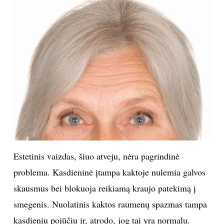
INTERJERAS
NAMAI
VIRTUVĖ
RECEPTAI
VAIKAI
Estetinis vaizdas, šiuo atveju, nėra pagrindinė
NELAIMĖS
problema. Kasdieninė įtampa kaktoje nulemia galvos
KONTAKTAI
skausmus bei blokuoja reikiamą kraujo patekimą į
smegenis. Nuolatinis kaktos raumenų spazmas tampa
PRIVATUMO POLITIKA
kasdieniu pojūčiu ir, atrodo, jog tai yra normalu.