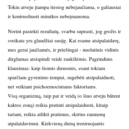
Tokiu atveju įtampa tiesiog nebejaučiama, o galiausiai
Sekite mus:
ir kontruoliuoti mimikos nebeįmanoma.
Norint pasiekti rezultatų, svarbu suprasti, jog grožis ir
sveikata yra glaudžiai susiję. Kai esame atsipalaidavę,
PRENUMERUOK
mes gerai jaučiamės, ir priešingai - nuolatinis vidinis
dirglumas atsispindi veide raukšlėmis. Pagrindinis
klausimas: kaip šiomis dienomis, esant tokiam
NAUJIENLAIŠKĮ
sparčiam gyvenimo tempui, sugebėti atsipalaiduoti,
net veikiant psichoemociniams faktoriams.
Visą organizmą, taip pat ir veidą (o šiuo atveju būtent
Prenumeruodami portalą,
Jūs sutinkate su
kaktos zoną) reikia pratinti atsipalaiduoti, kitaip
taisyklėmis
tariant, reikia atlikti pratimus, skirtus raumenų
atpalaidavimui. Kiekvieną dieną treniruojantis