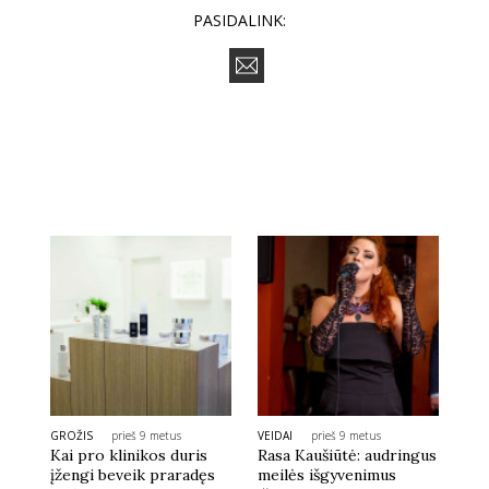
PASIDALINK:
GROŽIS
prieš 9 metus
VEIDAI
prieš 9 metus
Kai pro klinikos duris
Rasa Kaušiūtė: audringus
įžengi beveik praradęs
meilės išgyvenimus