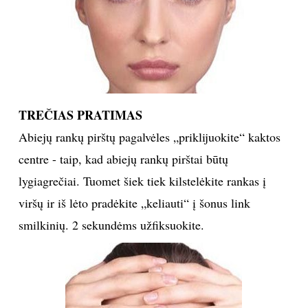
TREČIAS PRATIMAS
Abiejų rankų pirštų pagalvėles „priklijuokite“ kaktos
centre - taip, kad abiejų rankų pirštai būtų
lygiagrečiai. Tuomet šiek tiek kilstelėkite rankas į
viršų ir iš lėto pradėkite „keliauti“ į šonus link
smilkinių. 2 sekundėms užfiksuokite.