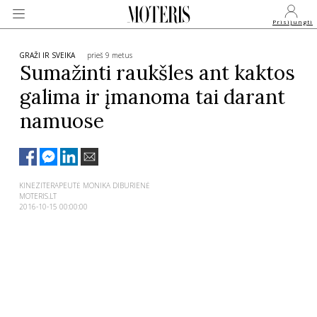
Prisijungti
GRAŽI IR SVEIKA
prieš 9 metus
Sumažinti raukšles ant kaktos
galima ir įmanoma tai darant
VEIDAI
namuose
MONARCHIJA
MADA
KINEZITERAPEUTĖ MONIKA DIBURIENĖ
MOTERIS.LT
2016-10-15 00:00:00
GROŽIS
SVEIKATA
APIE MANE