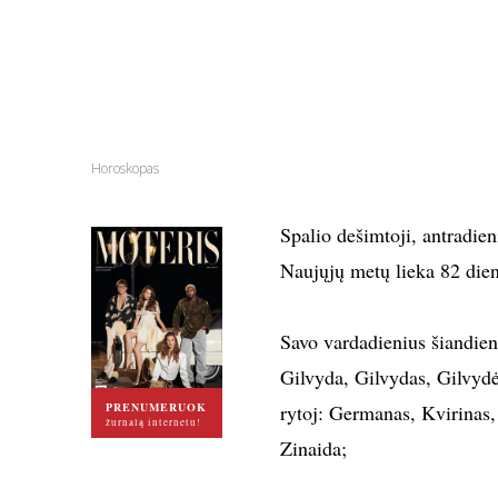
Horoskopas
Spalio dešimtoji, antradien
Naujųjų metų lieka 82 die
Savo vardadienius šiandien
Gilvyda, Gilvydas, Gilvydė
PRENUMERUOK
rytoj: Germanas, Kvirinas
žurnalą internetu!
Zinaida;