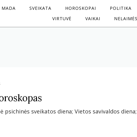
MADA
SVEIKATA
HOROSKOPAI
POLITIKA
VIRTUVĖ
VAIKAI
NELAIMĖ
s
horoskopas
nė psichinės sveikatos diena; Vietos savivaldos diena;