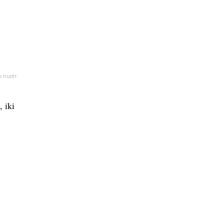
k nuotr.
, iki