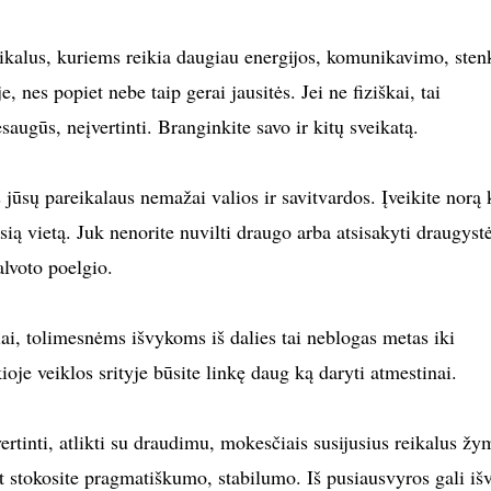
us, kuriems reikia daugiau energijos, komunikavimo, stenk
e, nes popiet nebe taip gerai jausitės. Jei ne fiziškai, tai
saugūs, neįvertinti. Branginkite savo ir kitų sveikatą.
sų pareikalaus nemažai valios ir savitvardos. Įveikite norą 
usią vietą. Juk nenorite nuvilti draugo arba atsisakyti draugyst
lvoto poelgio.
ai, tolimesnėms išvykoms iš dalies tai neblogas metas iki
ioje veiklos srityje būsite linkę daug ką daryti atmestinai.
tinti, atlikti su draudimu, mokesčiais susijusius reikalus žy
et stokosite pragmatiškumo, stabilumo. Iš pusiausvyros gali išv