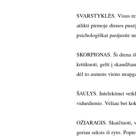
SVARSTYKLĖS. Visus reikal
atlikti pirmoje dienos pusėj
psichologiškai pasijusite ne
SKORPIONAS. Ši diena iš jū
kritikuoti, gelti į skaudžia
dėl to asmens vieno neapga
ŠAULYS. Intelektinei veikl
vidurdienio. Vėliau bet kok
OŽIARAGIS. Skaičiuoti, ver
geriau seksis iš ryto. Popi