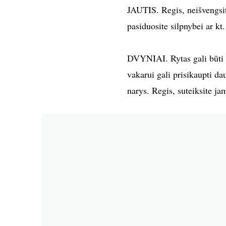
JAUTIS. Regis, neišvengsite
pasiduosite silpnybei ar k
DVYNIAI. Rytas gali būti d
vakarui gali prisikaupti da
narys. Regis, suteiksite ja