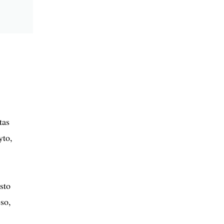
tas
yto,
sto
eso,