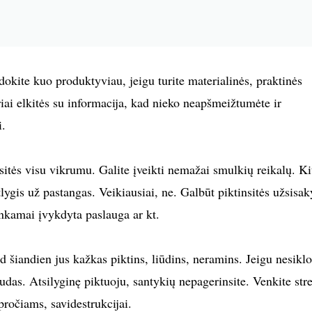
okite kuo produktyviau, jeigu turite materialinės, praktinės
riai elkitės su informacija, kad nieko neapšmeižtumėte ir
i.
tės visu vikrumu. Galite įveikti nemažai smulkių reikalų. Ki
tlygis už pastangas. Veikiausiai, ne. Galbūt piktinsitės užsisak
inkamai įvykdyta paslauga ar kt.
iandien jus kažkas piktins, liūdins, neramins. Jeigu nesiklo
udas. Atsilyginę piktuoju, santykių nepagerinsite. Venkite str
ročiams, savidestrukcijai.