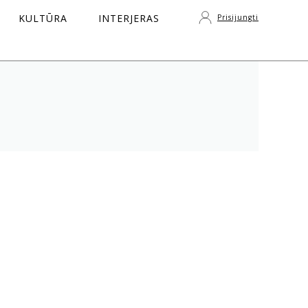
KULTŪRA
INTERJERAS
Prisijungti
S