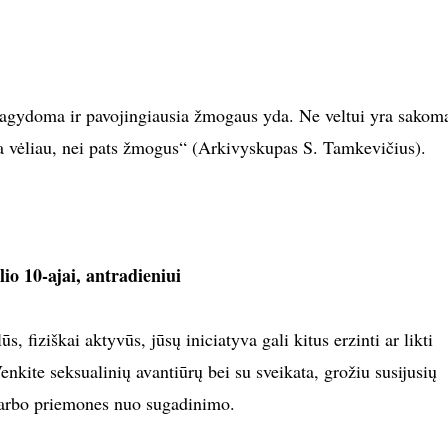
pagydoma ir pavojingiausia žmogaus yda. Ne veltui yra sakom
a vėliau, nei pats žmogus“ (Arkivyskupas S. Tamkevičius).
io 10-ajai, antradieniui
 fiziškai aktyvūs, jūsų iniciatyva gali kitus erzinti ar likti
Venkite seksualinių avantiūrų bei su sveikata, grožiu susijusių
arbo priemones nuo sugadinimo.