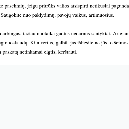
 pasekmių, jeigu pritrūks valios atsispirti netikusiai pagundai
t. Saugokite nuo paklydimų, pavojų vaikus, artimuosius.
arbingas, tačiau nuotaiką gadins nedarnūs santykiai. Artėjan
ug nuoskaudų. Kita vertus, galbūt jas išliesite ne jūs, o šeimos
m paskatą netinkamai elgtis, kerštauti.