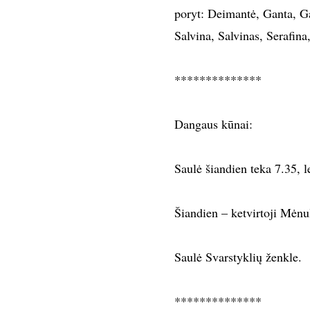
poryt: Deimantė, Ganta, Ga
Salvina, Salvinas, Serafina
**************
Dangaus kūnai:
Saulė šiandien teka 7.35, 
Šiandien – ketvirtoji Mėnul
Saulė Svarstyklių ženkle.
**************