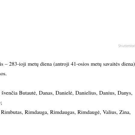
Shutterstoc
is – 283-ioji metų diena (antroji 41-osios metų savaitės diena)
nos.
 švenčia Butautė, Danas, Danielė, Danielius, Danius, Danys,
;
, Rimbutas, Rimdauga, Rimdaugas, Rimdaugė, Valius, Zina,