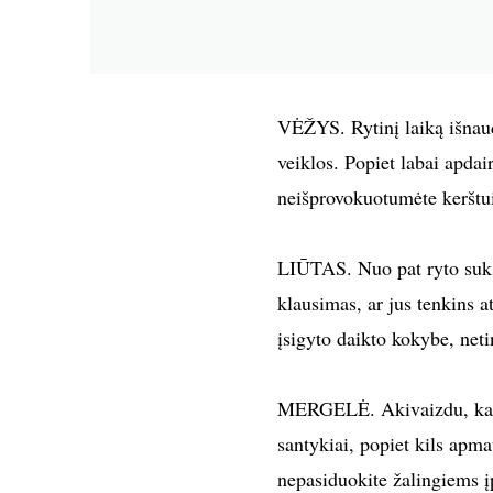
VĖŽYS. Rytinį laiką išnaud
veiklos. Popiet labai apdai
neišprovokuotumėte kerštu
LIŪTAS. Nuo pat ryto suksi
klausimas, ar jus tenkins a
įsigyto daikto kokybe, net
MERGELĖ. Akivaizdu, kad š
santykiai, popiet kils apma
nepasiduokite žalingiems įp