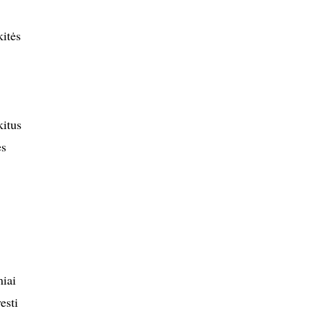
itės
kitus
ės
miai
esti