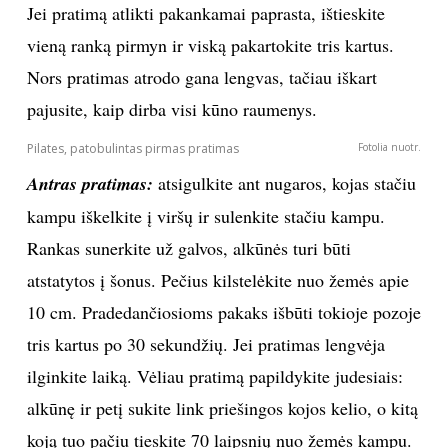
Jei pratimą atlikti pakankamai paprasta, ištieskite
vieną ranką pirmyn ir viską pakartokite tris kartus.
Nors pratimas atrodo gana lengvas, tačiau iškart
pajusite, kaip dirba visi kūno raumenys.
Pilates, patobulintas pirmas pratimas
Fotolia nuotr.
Antras pratimas:
atsigulkite ant nugaros, kojas stačiu
kampu iškelkite į viršų ir sulenkite stačiu kampu.
Rankas sunerkite už galvos, alkūnės turi būti
atstatytos į šonus. Pečius kilstelėkite nuo žemės apie
10 cm. Pradedančiosioms pakaks išbūti tokioje pozoje
tris kartus po 30 sekundžių. Jei pratimas lengvėja
ilginkite laiką. Vėliau pratimą papildykite judesiais:
alkūnę ir petį sukite link priešingos kojos kelio, o kitą
koją tuo pačiu tieskite 70 laipsnių nuo žemės kampu.