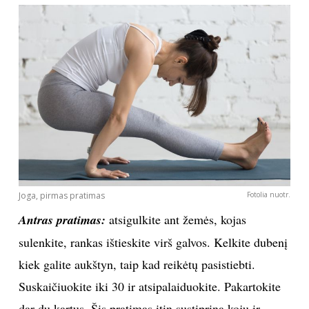
Joga, pirmas pratimas
Fotolia nuotr.
Antras pratimas:
atsigulkite ant žemės, kojas
sulenkite, rankas ištieskite virš galvos. Kelkite dubenį
kiek galite aukštyn, taip kad reikėtų pasistiebti.
Suskaičiuokite iki 30 ir atsipalaiduokite. Pakartokite
dar du kartus. Šis pratimas itin sustiprina kojų ir