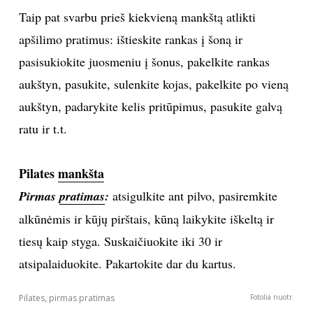
Taip pat svarbu prieš kiekvieną mankštą atlikti
Sekite mus:
apšilimo pratimus: ištieskite rankas į šoną ir
pasisukiokite juosmeniu į šonus, pakelkite rankas
aukštyn, pasukite, sulenkite kojas, pakelkite po vieną
aukštyn, padarykite kelis pritūpimus, pasukite galvą
PRENUMERUOK
ratu ir t.t.
NAUJIENLAIŠKĮ
Pilates
mankšta
Pirmas
pratimas
:
atsigulkite ant pilvo, pasiremkite
alkūnėmis ir kūjų pirštais, kūną laikykite iškeltą ir
Prenumeruodami portalą,
tiesų kaip styga. Suskaičiuokite iki 30 ir
Jūs sutinkate su
taisyklėmis
atsipalaiduokite. Pakartokite dar du kartus.
Pilates, pirmas pratimas
Fotolia nuotr.