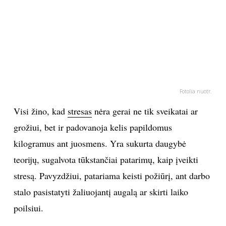
PSICHOLOGIJA
HOROSKOPAI
ASTROLOGIJA
Fotolia nuotr.
POLITIKA
Visi žino, kad
stresas
nėra gerai ne tik sveikatai ar
grožiui, bet ir padovanoja kelis papildomus
KULTŪRA
kilogramus ant juosmens. Yra sukurta daugybė
teorijų, sugalvota tūkstančiai patarimų, kaip įveikti
LAISVALAIKIS
stresą. Pavyzdžiui, patariama keisti požiūrį, ant darbo
KINAS
stalo pasistatyti žaliuojantį augalą ar skirti laiko
poilsiui.
MUZIKA