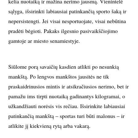
kelia nuotaiką ir mažina nerimo jausmą. Vienintelė
sąlyga, išsirinkti labiausiai patinkančią sporto šaką ir
INTERJERAS
nepersistengti. Jei visai nesportuojate, visai nebūtina
NAMAI
pradėti bėgioti. Pakaks ilgesnio pasivaikščiojimo
gamtoje ar miesto senamiestyje.
VIRTUVĖ
RECEPTAI
Siūlome porą savaičių kasdien atlikti po nesunkią
mankštą. Po lengvos mankštos jausitės ne tik
VAIKAI
praskaidrinusios mintis ir atsikračiusios nerimo, bet ir
pamažu ims tirpti nuotaiką gadinantys kilogramai, o
NELAIMĖS
užkandžiauti norėsis vis rečiau. Išsirinkite labiausiai
KONTAKTAI
patinkančią mankštą – sportas turi būti malonus – ir
atlikite jį kiekvieną rytą arba vakarą.
PRIVATUMO POLITIKA