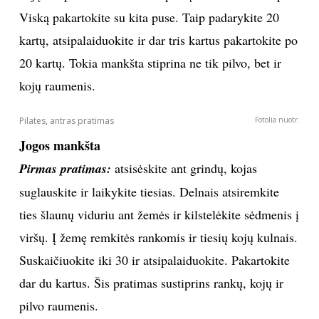
Viską pakartokite su kita puse. Taip padarykite 20
kartų, atsipalaiduokite ir dar tris kartus pakartokite po
20 kartų. Tokia mankšta stiprina ne tik pilvo, bet ir
kojų raumenis.
Pilates, antras pratimas
Fotolia nuotr.
Jogos mankšta
Pirmas pratimas:
atsisėskite ant grindų, kojas
suglauskite ir laikykite tiesias. Delnais atsiremkite
ties šlaunų viduriu ant žemės ir kilstelėkite sėdmenis į
viršų. Į žemę remkitės rankomis ir tiesių kojų kulnais.
Suskaičiuokite iki 30 ir atsipalaiduokite. Pakartokite
dar du kartus. Šis pratimas sustiprins rankų, kojų ir
pilvo raumenis.