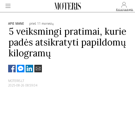
Prisijungti
APIE MANE
prieš 11 mėnesių
5 veiksmingi pratimai, kurie
padės atsikratyti papildomų
VEIDAI
kilogramų
MONARCHIJA
MADA
MOTERIS.LT
2025-08-26 08:59:04
GROŽIS
SVEIKATA
APIE MANE