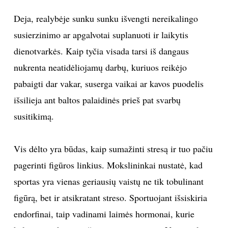
Deja, realybėje sunku sunku išvengti nereikalingo
TEATRAS
susierzinimo ar apgalvotai suplanuoti ir laikytis
SPORTAS
dienotvarkės. Kaip tyčia visada tarsi iš dangaus
nukrenta neatidėliojamų darbų, kuriuos reikėjo
FOTOGRAFIJA
pabaigti dar vakar, suserga vaikai ar kavos puodelis
išsilieja ant baltos palaidinės prieš pat svarbų
MENAS
susitikimą.
ORAI
Vis dėlto yra būdas, kaip sumažinti stresą ir tuo pačiu
ĮDOMYBĖS
pagerinti figūros linkius. Mokslininkai nustatė, kad
sportas yra vienas geriausių vaistų ne tik tobulinant
ISTORIJA
figūrą, bet ir atsikratant streso. Sportuojant išsiskiria
endorfinai, taip vadinami laimės hormonai, kurie
KNYGOS