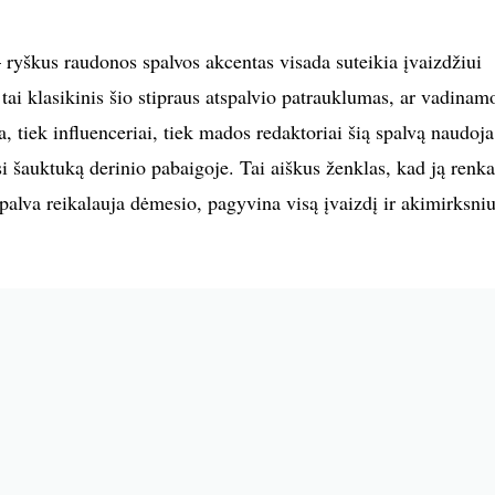
 ryškus raudonos spalvos akcentas visada suteikia įvaizdžiui
tai klasikinis šio stipraus atspalvio patrauklumas, ar vadinamo
a, tiek influenceriai, tiek mados redaktoriai šią spalvą naudoja
si šauktuką derinio pabaigoje. Tai aiškus ženklas, kad ją renka
spalva reikalauja dėmesio, pagyvina visą įvaizdį ir akimirksni