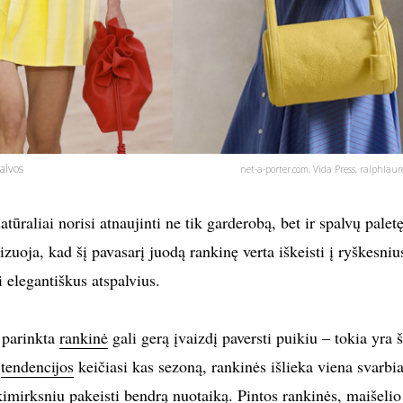
alvos
net-a-porter.com, Vida Press, ralphlaur
atūraliai norisi atnaujinti ne tik garderobą, bet ir spalvų paletę
izuoja, kad šį pavasarį juodą rankinę verta iškeisti į ryškesniu
 elegantiškus atspalvius.
 parinkta
rankinė
gali gerą įvaizdį paversti puikiu – tokia yra š
ų
tendencijos
keičiasi kas sezoną, rankinės išlieka viena svarbi
 akimirksniu pakeisti bendrą nuotaiką. Pintos rankinės, maišelio