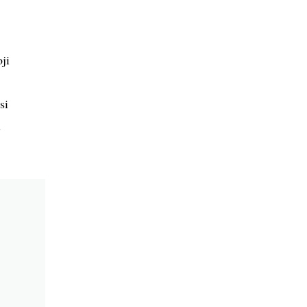
ji
si
u