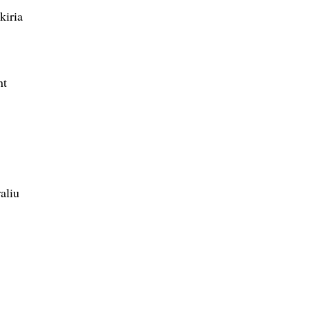
kiria
nt
aliu