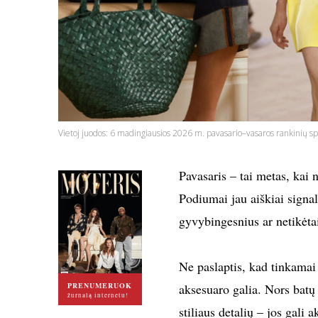
Vietoj juodos: 6 madingiausios 2026 m. pavasario–vasaros rankinių sp
Pavasaris – tai metas, kai n
Podiumai jau aiškiai signal
gyvybingesnius ar netikėtai
Ne paslaptis, kad tinkamai
PRENUMERUOK
aksesuaro galia. Nors bat
žurnalą internetu!
stiliaus detalių – jos gali