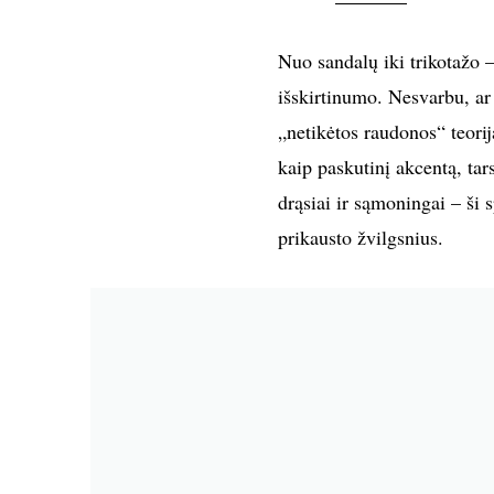
Nuo sandalų iki trikotažo –
išskirtinumo. Nesvarbu, ar 
„netikėtos raudonos“ teorij
kaip paskutinį akcentą, tar
drąsiai ir sąmoningai – ši 
prikausto žvilgsnius.