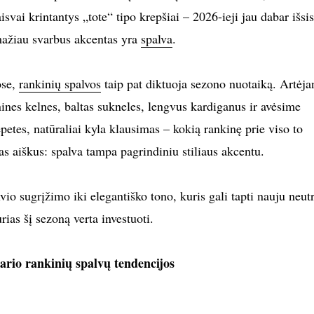
isvai krintantys „tote“ tipo krepšiai – 2026-ieji jau dabar išsis
mažiau svarbus akcentas yra
spalva
.
ose,
rankinių spalvos
taip pat diktuoja sezono nuotaiką. Artėja
inines kelnes, baltas sukneles, lengvus kardiganus ir avėsime
epetes, natūraliai kyla klausimas – kokią rankinę prie viso to
s aiškus: spalva tampa pagrindiniu stiliaus akcentu.
vio sugrįžimo iki elegantiško tono, kuris gali tapti nauju neutr
urias šį sezoną verta investuoti.
ario rankinių spalvų tendencijos