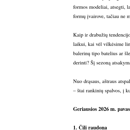
formos modeliai, atsegti, la
formų įvairove, tačiau ne 
Kaip ir drabužių tendencij
laikui, kai vėl vilkėsime l
balerinų tipo batelius ar šl
derinti? Šį sezoną atsakyma
Nuo drąsaus, aštraus atspal
– štai rankinių spalvos, į k
Geriausios 2026 m. pavas
1. Čili
raudona