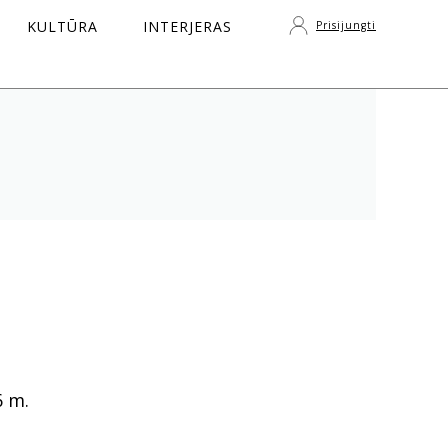
KULTŪRA
INTERJERAS
Prisijungti
S
6 m.