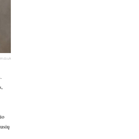
en.co.uk
.
s,
io
ausių