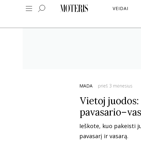
VEIDAI
MADA
prieš 3 mėnesius
Vietoj juodos
pavasario–vas
Ieškote, kuo pakeisti 
pavasarį ir vasarą.